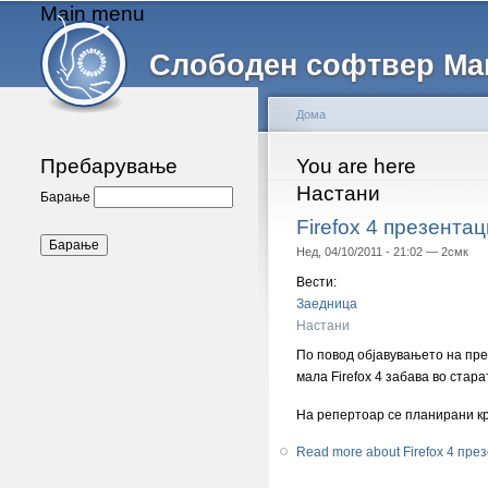
Main menu
Слободен софтвер Ма
Дома
Пребарување
You are here
Настани
Барање
Firefox 4 презентац
Нед, 04/10/2011 - 21:02 —
2смк
Вести:
Заедница
Настани
По повод објавувањето на пр
мала Firefox 4 забава во стара
На репертоар се планирани кра
Read more
about Firefox 4 пре