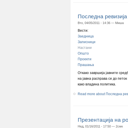
Последна ревизија
Вто, 04/05/2011 - 14:36 —
Миша
Вести:
Заедница
Записници
Настани
Општо
Проекти
Прашања
Откако завршија јавните сред
на јавна расправа се до петок
како владина политика.
Read more
about Последна рев
Презентација на р
Нед, 01/16/2011 - 17:50 —
2смк