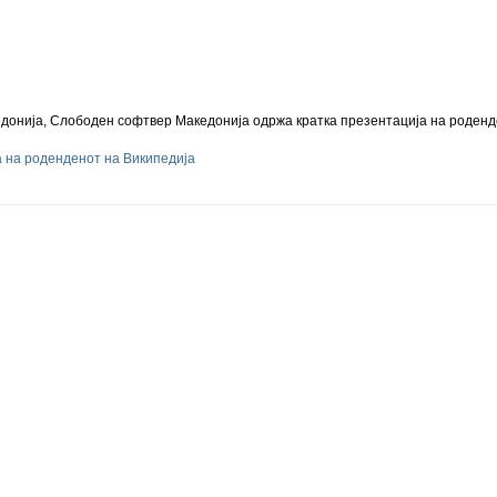
едонија, Слободен софтвер Македонија одржа кратка презентација на роденд
 на роденденот на Википедија