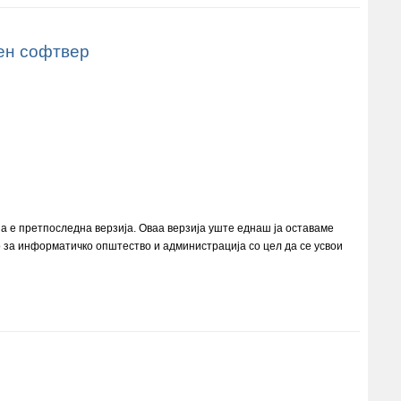
ден софтвер
а е претпоследна верзија. Оваа верзија уште еднаш ја оставаме
то за информатичко општество и администрација со цел да се усвои