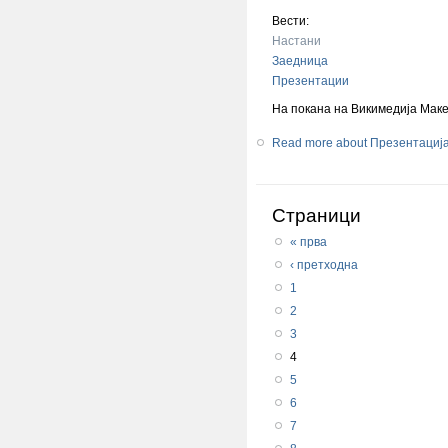
Вести:
Настани
Заедница
Презентации
На покана на Викимедија Мак
Read more
about Презентација
Страници
« прва
‹ претходна
1
2
3
4
5
6
7