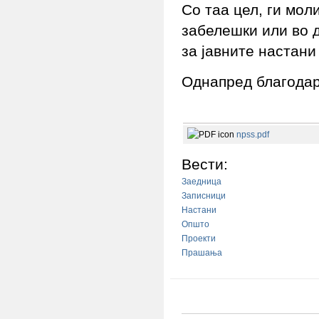
Со таа цел, ги мол
забелешки или во д
за јавните настан
Однапред благода
npss.pdf
Вести:
Заедница
Записници
Настани
Општо
Проекти
Прашања