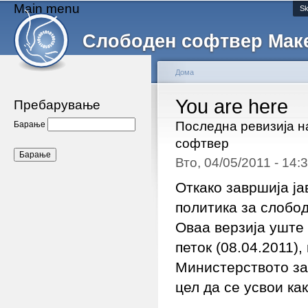
Main menu
Sk
Слободен софтвер Мак
Дома
You are here
Пребарување
Последна ревизија н
Барање
софтвер
Вто, 04/05/2011 - 14
Откако завршија ја
политика за слобо
Оваа верзија уште 
петок (08.04.2011)
Министерството за
цел да се усвои ка