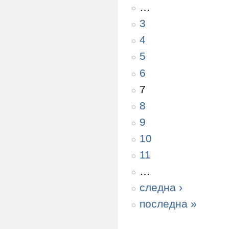
…
3
4
5
6
7
8
9
10
11
…
следна ›
последна »