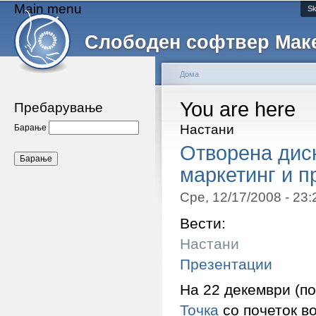
Main menu
Sk
Слободен софтвер Мак
Дома
You are here
Пребарување
Настани
Барање
Отворена диск
маркетинг и п
Сре, 12/17/2008 - 23
Вести:
Настани
Презентации
На 22 декември (п
Точка
со почеток в