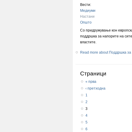
Вести:
Медиуми
Настани
Општо
Со придружување кон европск
поддршка за напорите на сите
властите.
Read more
about Поддршка за 
Страници
« прва
‹ претходна
1
2
3
4
5
6