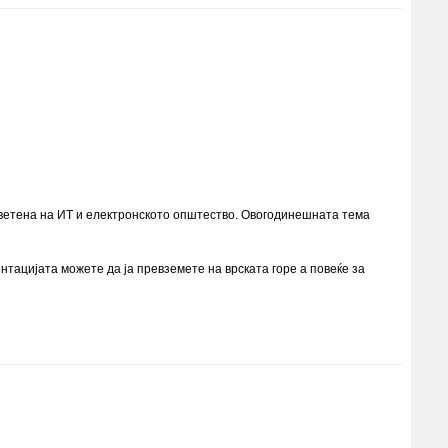
светена на ИТ и електронското општество. Овогодинешната тема
тацијата можете да ја превземете на врската горе а повеќе за