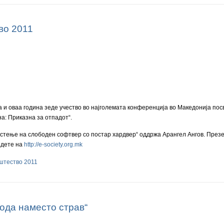
во 2011
и оваа година зеде учество во најголемата конференција во Македонија по
а: Приказна за отпадот“.
стење на слободен софтвер со постар хардвер“ оддржа Арангел Ангов. Презен
јдете на
http://e-society.org.mk
пштество 2011
ода наместо страв“