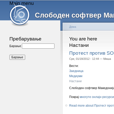
Main menu
Слободен софтвер Ма
Дома
Пребарување
You are here
Настани
Барање
Протест против S
Сре, 01/18/2012 - 12:44 —
Миша
Вести:
Заедница
Медиуми
Настани
Слободен софтвер Македонија с
Покрај
многуте онлајн ресурси
Read more
about Протест про