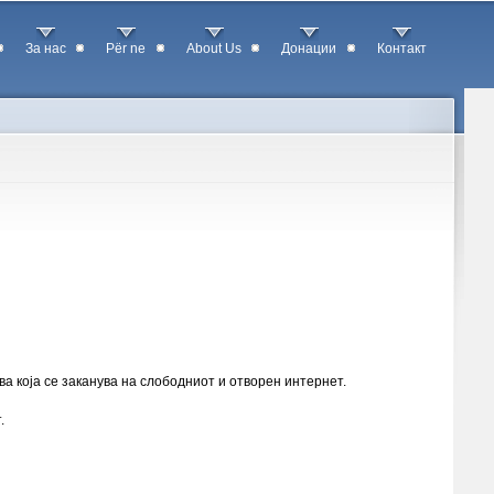
За нас
Për ne
About Us
Донации
Контакт
ва која се заканува на слободниот и отворен интернет.
.