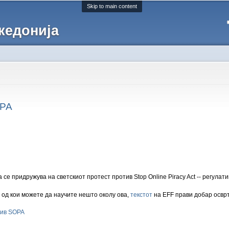
Skip to main content
кедонија
OPA
е придружува на светскиот протест против Stop Online Piracy Act -- регулати
од кои можете да научите нешто околу ова,
текстот
на EFF прави добар осврт
тив SOPA