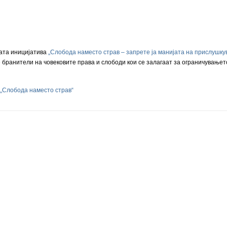
ата иницијатива
„Слобода наместо страв – запрете ја манијата на прислушк
 бранители на човековите права и слободи кои се залагаат за ограничување
„Слобода наместо страв“