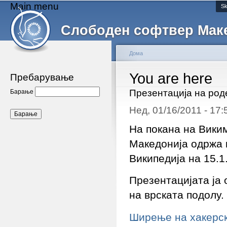
Main menu
Sk
Слободен софтвер Мак
Дома
You are here
Пребарување
Презентација на род
Барање
Нед, 01/16/2011 - 17
На покана на Вики
Македонија одржа 
Википедија на 15.1.
Презентацијата ја 
на врската подолу.
Ширење на хакерски