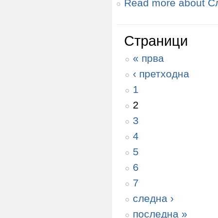
Read more
about С
Страници
« прва
‹ претходна
1
2
3
4
5
6
7
следна ›
последна »