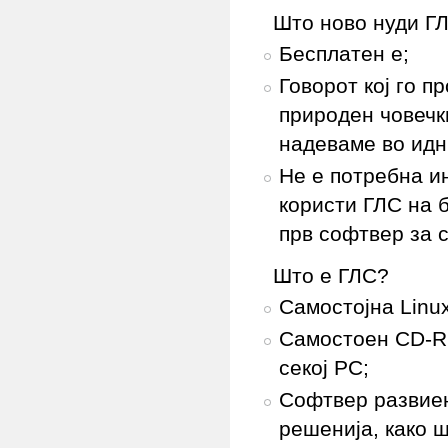
Што ново нуди Г
Бесплатен е;
Говорот кој го п
природен човечки
надеваме во идн
Не е потребна ин
користи ГЛС на б
прв софтвер за с
Што е ГЛС?
Самостојна Linu
Самостоен CD-RO
секој PC;
Софтвер развиен
решенија, како ш