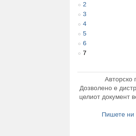
2
3
4
5
6
7
Авторско 
Дозволено е дист
целиот документ в
Пишете ни