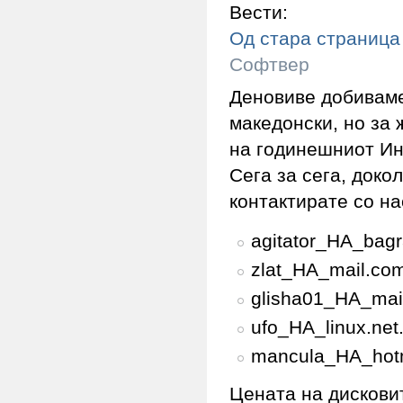
Вести:
Од стара страница
Софтвер
Деновиве добиваме 
македонски, но за
на годинешниот И
Сега за сега, доко
контактирате со на
agitator_НА_bagr
zlat_НА_mail.co
glisha01_НА_mai
ufo_НА_linux.net
mancula_НА_hotm
Цената на дисковит