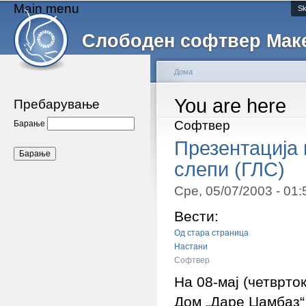
Main menu
Sk
Слободен софтвер Мак
Дома
You are here
Пребарување
Софтвер
Барање
Презентација 
слепи (ГЛС)
Сре, 05/07/2003 - 01
Вести:
Од стара страница
Настани
Софтвер
На 08-мај (четврто
Дом „Даре Џамбаз“