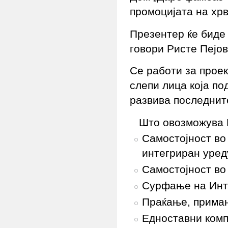
промоцијата на хрв
Презентер ќе биде
говори Ристе Пејо
Се работи за проек
слепи лица која по
развива последнит
Што овозможува
Самостојност во
интегриран уред
Самостојност во
Сурфање на Инт
Праќање, примањ
Едноставни комп