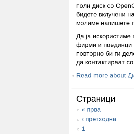
полн диск со OpenO
бидете вклучени на
молиме напишете п
Да ја искористиме
фирми и поединци 
повторно би ги дел
да контактираат со
Read more
about Ди
Страници
« прва
‹ претходна
1