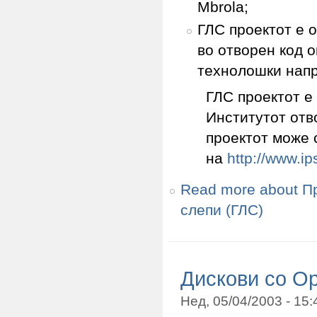
Mbrola;
ГЛС проектот е 
во отворен код 
технолошки напр
ГЛС проектот е
Институтот отв
проектот може 
на
http://www.ips
Read more
about Пр
слепи (ГЛС)
Дискови со Op
Нед, 05/04/2003 - 15