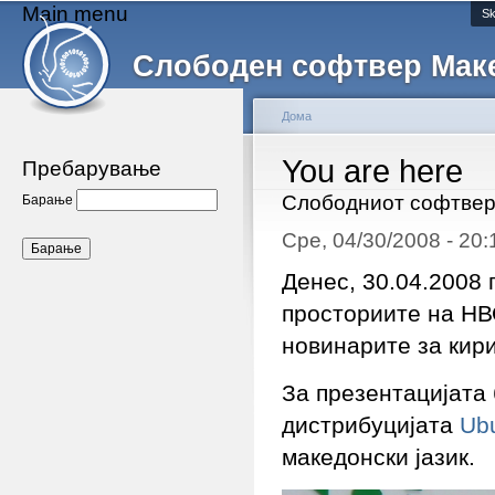
Main menu
Sk
Слободен софтвер Мак
Дома
You are here
Пребарување
Слободниот софтвер
Барање
Сре, 04/30/2008 - 20
Денес, 30.04.2008 
просториите на НВ
новинарите за кир
За презентацијата
дистрибуцијата
Ub
македонски јазик.