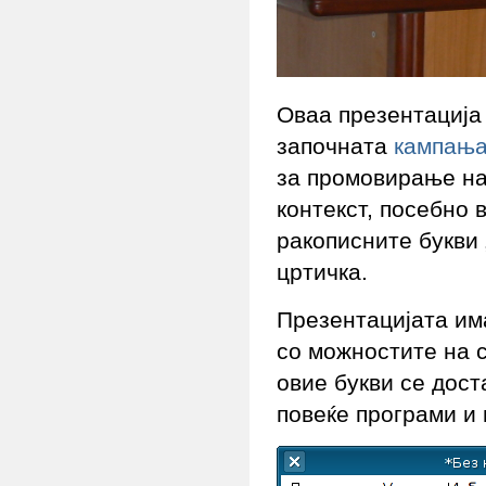
Оваа презентација
започната
кампањ
за промовирање на 
контекст, посебно 
ракописните букви „д
цртичка.
Презентацијата има
со можностите на 
овие букви се дос
повеќе програми и 