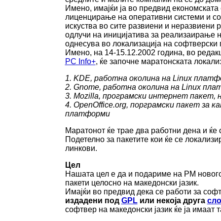
Имено, имајќи ја во предвид економската 
лиценцирање на оперативни системи и со
искуства во сите развиени и неразвиени 
одлучи на иницијатива за реализаирање на
однесува во локализација на софтверски 
Имено, на 14-15.12.2002 година, во реда
PC Info+
, ќе започне маратонската локали
1. KDE, работна околина на Linux плат
2. Gnome, работна околина на Linux пл
3. Mozilla, програмски интернет пакет, н
4. OpenOffice.org, порграмски пакет за 
платформи
Маратонот ќе трае два работни дена и ќе 
Подетелно за пакетите кои ќе се локализи
линкови.
Цел
Нашата цел е да и подариме на РМ нового
пакети целосно на македонски јазик.
Имајќи во предвид дека се работи за соф
издадени под
GPL
или некоја друга
сло
софтвер на македонски јазик ќе ја имаат