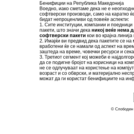
Бенифиции на Република Македонија
Воедно, иако сметаме дека не е неопходн
софтверски производи, само на каратко ќ
бидат непроценливи од повеќе аспекти:
1. Сите институции, компании и поедници 
пакети, што значи дека
никој веќе нема 
софтверски пакети
кои во крајна линија 
2. Имајќи ви предвид дека пакетите се на 
вработени ќе се намали од аспект на вре
заштеда на време, човечки ресурси и сек
3. Третиот сегмент кој можеби е најдолго
да се подигне бројот на корисници на ком
не се одлучуваат на користење на компјут
возраст и со обврски, и материјално неспр
можат да ги користат бенифициите на ин
© Слободен 