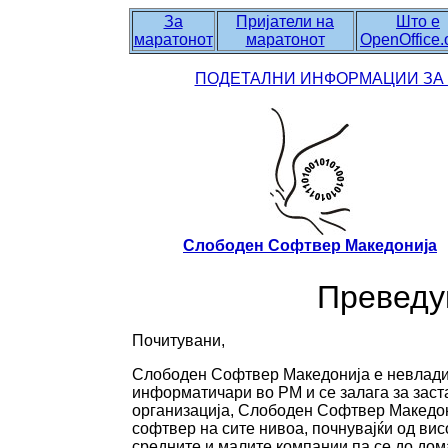
За
Пријатели на
Што е
маратонот
маратонот
OpenOffice.
ПОДЕТАЛНИ ИНФОРМАЦИИ ЗА 
Слободен Софтвер Македонија
Преведу
Почитувани,
Слободен Софтвер Македонија е невладин
информатичари во РМ и се залага за заст
организација, Слободен Софтвер Македони
софтвер на сите нивоа, почнувајќи од вис
средните и малите компании па се до до