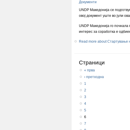
Документи
UNDP Македонија се подготвув
овој документ уште во јули ова
UNDP Македонија го почнала пр
интерес за соработка е одбие
Read more
about Стартување н
Страници
« прва
‹ претходна
1
2
3
4
5
6
7