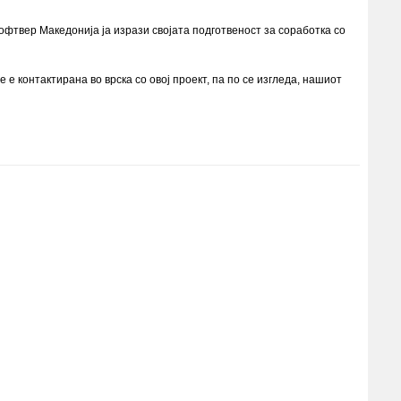
фтвер Македонија ја изрази својата подготвеност за соработка со
е контактиранa во врска со овој проект, па по се изгледа, нашиот