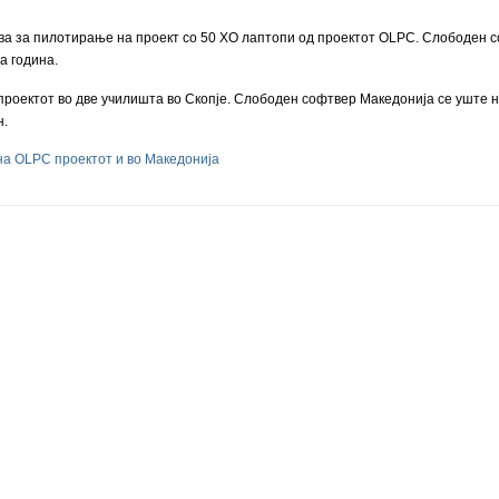
а за пилотирање на проект со 50 XO лаптопи од проектот OLPC. Слободен со
а година.
оектот во две училишта во Скопје. Слободен софтвер Македонија се уште не 
н.
а OLPC проектот и во Македонијa