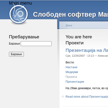
Main menu
Слободен софтвер Ма
Дома
Пребарување
You are here
Проекти
Барање
Презентација на Ла
Сре, 12/26/2007 - 13:13 —
Алексан
Вести:
Настани
Медиуми
Проекти
Презентации
На 28ми декември, петок, во 
Read more
about Презентација