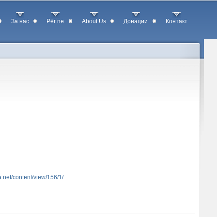
За нас
Për ne
About Us
Донации
Контакт
a.net/content/view/156/1/