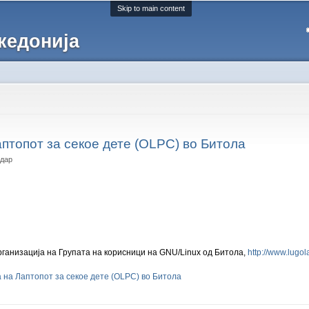
Skip to main content
кедонија
птопот за секое дете (OLPC) во Битола
дар
организација на Групата на корисници на GNU/Linux од Битола,
http://www.lugol
 на Лаптопот за секое дете (OLPC) во Битола