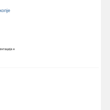
копје
зентација н