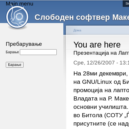
Main menu
Sk
Слободен софтвер Мак
Дома
You are here
Пребарување
Презентација на Лап
Барање
Сре, 12/26/2007 - 13
На 28ми декември, 
на GNU/Linux од Б
промоција на лапто
Владата на Р. Маке
основни училишта.
во Битола (СОТУ „Ѓ
присутните (се на