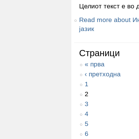
Целиот текст е во 
Read more
about И
јазик
Страници
« прва
‹ претходна
1
2
3
4
5
6