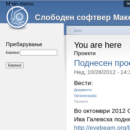
Main menu
Sk
Слободен софтвер Мак
Дома
You are here
Пребарување
Проекти
Барање
Поднесен прое
Нед, 10/28/2012 - 14
Вести:
Документи
Организација
Проекти
Во октомври 2012 
Ива Галевска подне
http://eyebeam.org/b