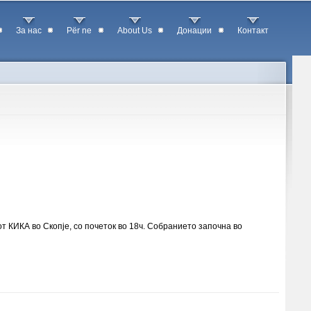
За нас
Për ne
About Us
Донации
Контакт
т КИКА во Скопје, со почеток во 18ч. Собранието започна во