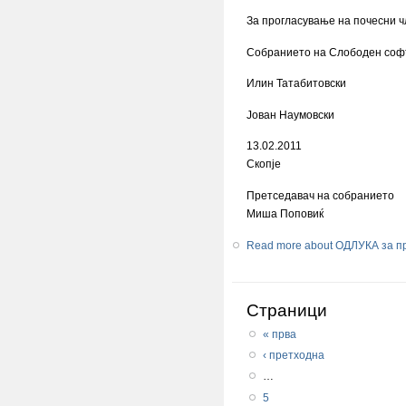
За прогласување на почесни ч
Собранието на Слободен софт
Илин Татабитовски
Јован Наумовски
13.02.2011
Скопје
Претседавач на собранието
Миша Поповиќ
Read more
about ОДЛУКА за пр
Страници
« прва
‹ претходна
…
5