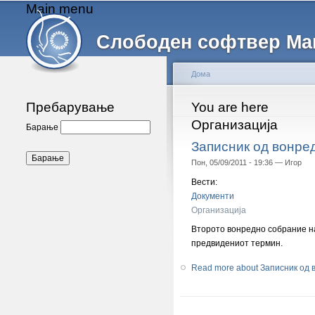
Main menu
Слободен софтвер Ма
Дома
Пребарување
You are here
Организација
Барање
Записник од вонре
Пон, 05/09/2011 - 19:36 —
Игор
Вести:
Документи
Организација
Второто вонредно собрание на
предвидениот термин.
Read more
about Записник од