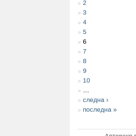
2
3
4
5
6
7
8
9
10
…
следна ›
последна »
Авторско 