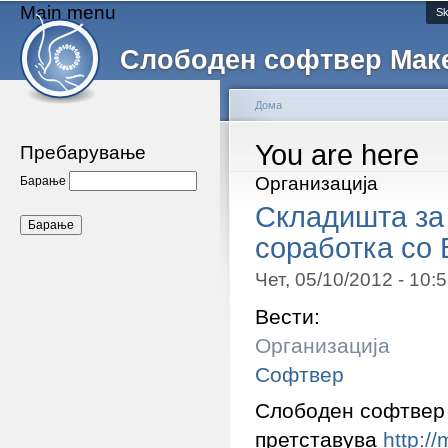
Main menu
Sk
Слободен софтвер Мак
Дома
You are here
Пребарување
Организација
Барање
Складишта за
соработка со 
Чет, 05/10/2012 - 10
Вести:
Организација
Софтвер
Слободен софтвер 
претставува
http://