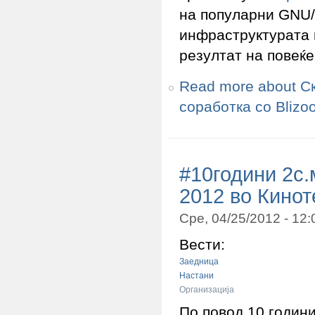
на популарни GNU/
инфраструктурата н
резултат на повеќе
Read more
about С
соработка со Blizo
#10години 2с.
2012 во Кинот
Сре, 04/25/2012 - 12
Вести:
Заедница
Настани
Организација
По повод 10 годин