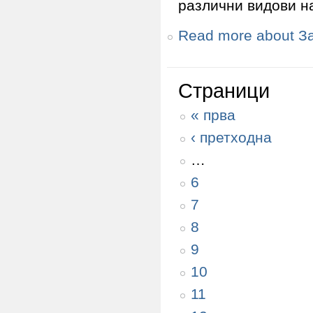
различни видови н
Read more
about З
Страници
« прва
‹ претходна
…
6
7
8
9
10
11