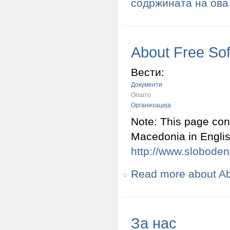
содржината на ова
About Free So
Вести:
Документи
Општо
Организација
Note: This page con
Macedonia in English
http://www.sloboden
Read more
about Ab
За нас