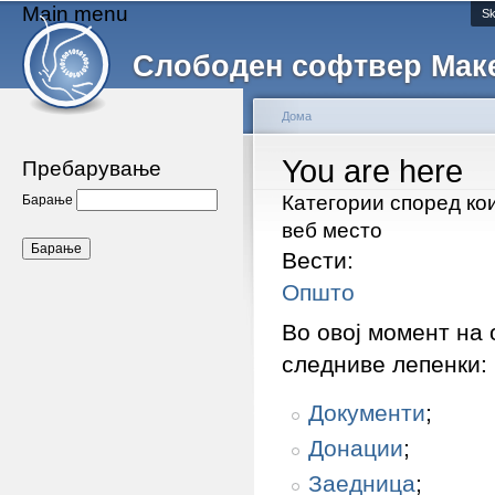
Main menu
Sk
Слободен софтвер Мак
Дома
You are here
Пребарување
Категории според ко
Барање
веб место
Вести:
Општо
Во овој момент на 
следниве лепенки:
Документи
;
Донации
;
Заедница
;