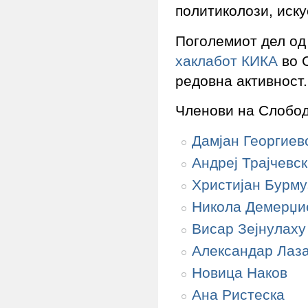
политиколози, иск
Поголемиот дел од 
хаклабот КИКА
во С
редовна активност.
Членови на Слобод
Дамјан Георгиев
Андреј Трајчевс
Христијан Бурму
Никола Демерџи
Висар Зејнулаху
Александар Лаз
Новица Наков
Ана Ристеска