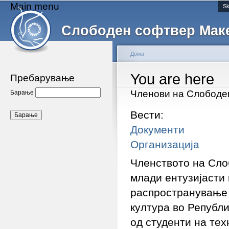
Main menu
Sk
Слободен софтвер Мак
Дома
You are here
Пребарување
Членови на Слободе
Барање
Вести:
Документи
Организација
Членството на Сло
млади ентузијасти
распространување 
култура во Републ
од студенти на тех