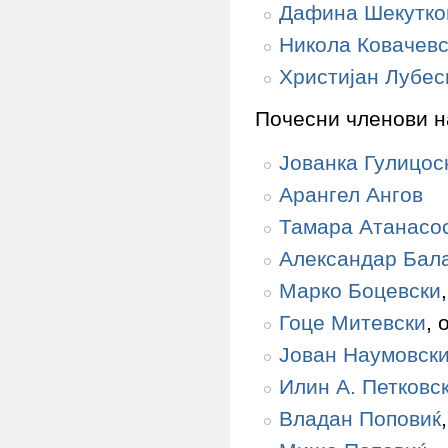
Дафина Шекутко
Никола Ковачевс
Христијан Лубес
Почесни членови н
Јованка Гулицос
Арангел Ангов
Тамара Атанасо
Александар Бал
Марко Боцевски
Гоце Митевски
, 
Јован Наумовск
Илин А. Петковс
Владан Поповиќ