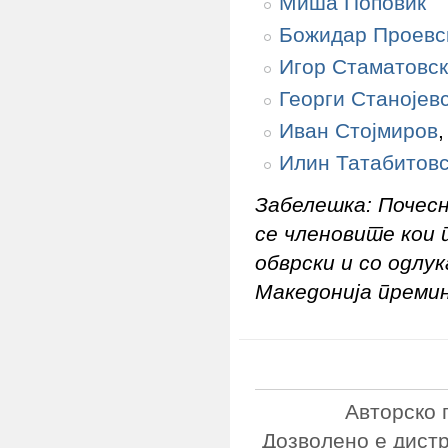
Миша Поповиќ
Божидар Проевс
Игор Стаматовс
Георги Станојев
Иван Стојмиров
Илин Татабитов
Забелешка: Почес
се членовите кои 
обврски и со одлу
Македонија премин
Авторско 
Дозволено е дист