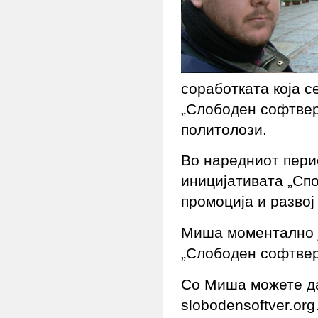
соработката која с
„Слободен софтвер
политолози.
Во наредниот пери
иницијативата „Спо
промоција и развој
Миша моментално ј
„Слободен софтвер
Со Миша можете да
slobodensoftver.or