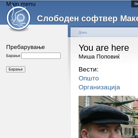
Main menu
Sk
Слободен софтвер Мак
Дома
You are here
Пребарување
Миша Поповиќ
Барање
Вести:
Општо
Организација