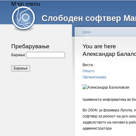
Main menu
Слободен софтвер Ма
Дома
Пребарување
You are here
Александар Балал
Барање
Вести:
Општо
Организација
применета информатика во Би
Во 2004г. ја формира Лугола, 
софтвер за реонот на југо-зап
задволството на неговата рабо
администратори.