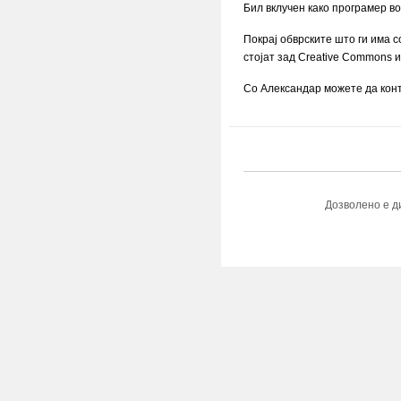
Бил вклучен како програмер во
Покрај обврските што ги има 
стојат зад Creative Commons 
Со Александар можете да конт
Дозволено е д