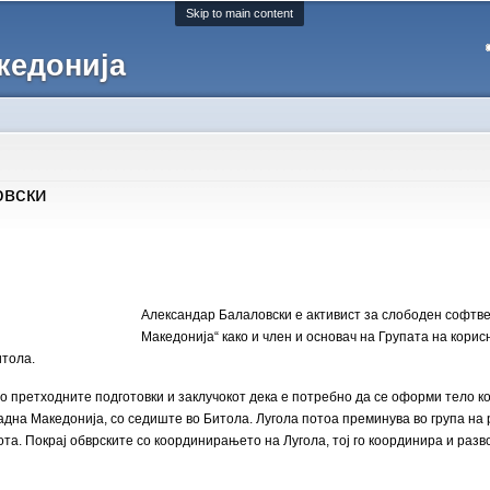
Skip to main content
кедонија
овски
Александар Балаловски е активист за слободен софтве
Македонија“ како и член и основач на Групата на кори
тола.
по претходните подготовки и заклучокот дека е потребно да се оформи тело 
адна Македонија, со седиште во Битола. Лугола потоа преминува во група на р
та. Покрај обврските со координирањето на Лугола, тој го координира и разво