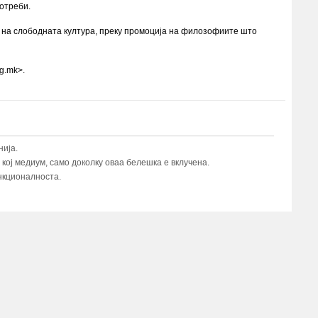
потреби.
а на слободната култура, преку промоција на филозофиите што
rg.mk>.
ија.
ој медиум, само доколку оваа белешка е вклучена.
нкционалноста.