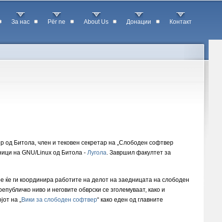
За нас
Për ne
About Us
Донации
Контакт
р од Битола, член и тековен секретар на „Слободен софтвер
сници на GNU/Linux од Битола -
Лугола
. Завршил факултет за
кое ќе ги координира работите на делот на заедницата на слободен
епубличко ниво и неговите обврски се зголемуваат, како и
јот на „
Вики за слободен софтвер
“ како еден од главните