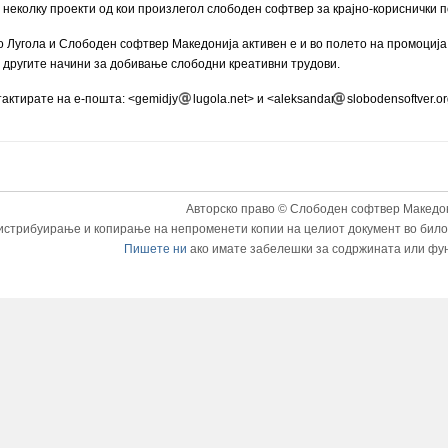
 неколку проекти од кои произлегол слободен софтвер за крајно-кориснички 
со Лугола и Слободен софтвер Македонија активен е и во полето на промоциј
и другите начини за добивање слободни креативни трудови.
актирате на е-пошта: <gemidjy
lugola.net> и <aleksandar
slobodensoftver.o
Авторско право © Слободен софтвер Македон
истрибуирање и копирање на непроменети копии на целиот документ во било к
Пишете ни
ако имате забелешки за содржината или фу