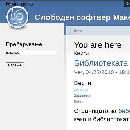
Main menu
Sk
Слободен софтвер Мак
Дома
You are here
Пребарување
Книги
Барање
Библиотеката 
Чет, 04/22/2010 - 19
Вести:
Донации
Заедница
Книги
Страницата за
биб
како и библиотекат