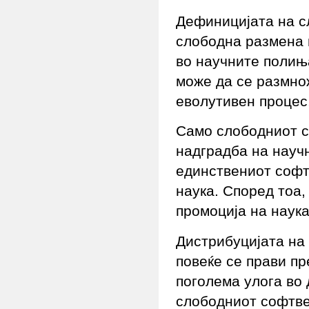
Дефиницијата на с
слободна размена 
во научните полиња
може да се размно
еволутивен процес
Само слободниот с
надградба на научн
единствениот софт
наука. Според тоа,
промоција на наука
Дистрибуцијата н
повеќе се прави п
поголема улога во
слободниот софтве