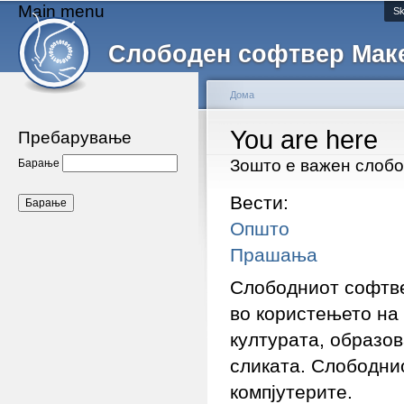
Main menu
Sk
Слободен софтвер Мак
Дома
You are here
Пребарување
Зошто е важен слоб
Барање
Вести:
Општо
Прашања
Слободниот софтве
во користењето на
културата, образов
сликата. Слободни
компјутерите.