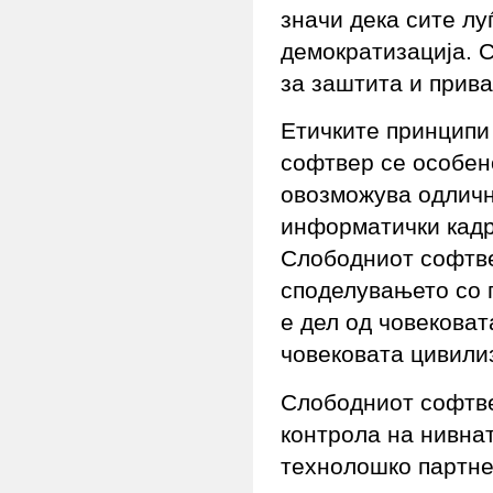
значи дека сите лу
демократизација. 
за заштита и прива
Етичките принципи 
софтвер се особен
овозможува одличн
информатички кадри
Слободниот софтве
споделувањето со 
е дел од човековат
човековата цивили
Слободниот софтве
контрола на нивна
технолошко партне