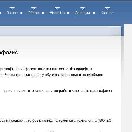
За нас
Për ne
About Us
Донации
Контакт
рфозис
а развојот на информатичкото општество, Фондацијата
збор за граѓаните, преку обуки за користење и на слободен
ат вршење на истите канцелариски работи како софтверот најавен
ст на содржините без разлика на тековната технологија (ISO/IEC