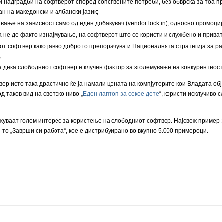
и надградби на софтверот според сопствените потреби, без обврска за тоа пр
н на македонски и албански јазик;
ање на зависност само од еден добавувач (vendor lock in), односно промоциј
 не де факто изнајмување, на софтверот што се користи и службено и приват
т софтвер како јавно добро го препорачува и Националната стратегија за раз
;
а дека слободниот софтвер е клучен фактор за зголемување на конкурентноста
р исто така драстично ќе ја намали цената на компјутерите кои Владата објав
д таков вид на светско ниво „
Еден лаптоп за секое дете
“, користи исклучиво
жуваат голем интерес за користење на слободниот софтвер. Најсвеж пример з
то „Заврши си работа“, кое е дистрибуирано во вкупно 5.000 примероци.