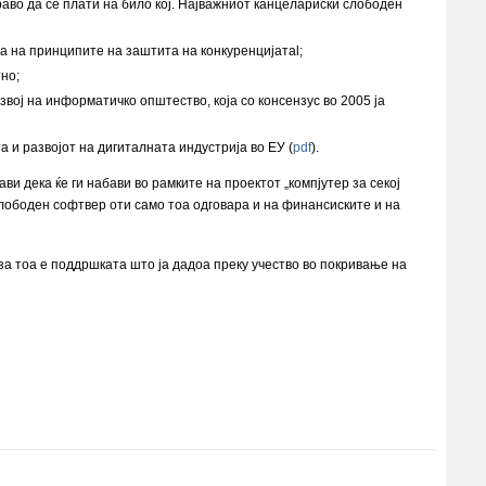
аво да се плати на било кој. Најважниот канцелариски слободен
а на принципите на заштита на конкуренцијатаl;
но;
вој на информатичко општество, која со консензус во 2005 ја
 и развојот на дигиталната индустрија во ЕУ (
pdf
).
и дека ќе ги набави во рамките на проектот „компјутер за секој
 слободен софтвер оти само тоа одговара и на финансиските и на
а тоа е поддршката што ја дадоа преку учество во покривање на