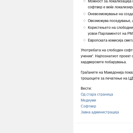
Можност за локализација 
софтвер е веќе локализира
Оневозможување на создав
Овозможува поседување, а
Користењето на слободнио
усвои Парламентот на РМ
Европската комисија смет
Употребата на слободен софтве
ученик“. Најпознатиот проект о
хардверските побарувања.
Граѓаните на Македонија пока
трошоците за печатење на ЦД-
Вести:
Од стара страница
Медиуми
Софтвер
Јавна администрација