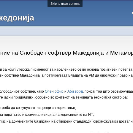
Skip to main content
кедонија
ение на Слободен софтвер Македонија и Метамо
ки за компјутерска писменост за населението се во основа позитивен потег з
софтвер Македонија ја поттикнуваат Владата на РМ да овозможи право на и
 слободниот софтвер, како
Опен офис
и
Аби ворд
, покрај тоа што овозможува
те јасни придобивки, особено во контекст на тековната економска состојба:
реба да се купуваат лиценци за користење;
а пиратство и криминализиција на корисниците на ИТ;
ис на документите базирани на отворени стандарди, овозможувајќи достапно