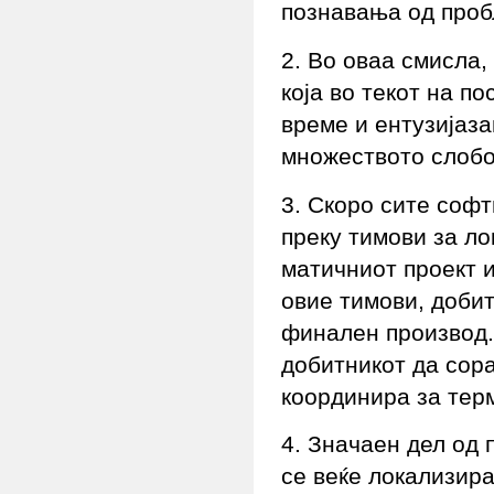
познавања од проб
2. Во оваа смисла,
која во текот на п
време и ентузијаза
множеството слобо
3. Скоро сите софт
преку тимови за ло
матичниот проект и
овие тимови, доби
финален производ.
добитникот да сора
координира за тер
4. Значаен дел од 
се веќе локализира