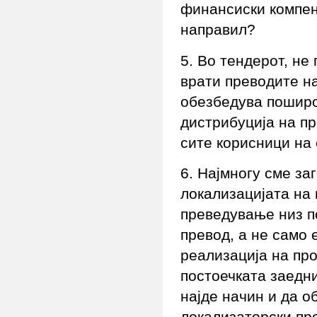
финансиски компенз
направил?
5. Во тендерот, не
врати преводите на
обезбедува поширо
дистрибуција на п
сите корисници на
6. Најмногу сме з
локализацијата на
преведување низ п
превод, а не само 
реализација на пр
постоечката заедн
најде начин и да 
локализаторски про