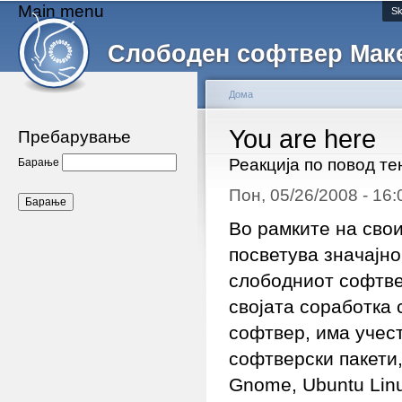
Main menu
Sk
Слободен софтвер Мак
Дома
You are here
Пребарување
Реакција по повод те
Барање
Пон, 05/26/2008 - 16
Во рамките на сво
посветува значајн
слободниот софтве
својата соработка
софтвер, има учест
софтверски пакети, 
Gnome, Ubuntu Linu