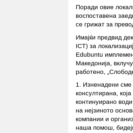
Поради овие локал
воспоставена заед
се грижат за прево
Имајќи предвид де
ICT) за локализаци
Edubuntu имплемен
Македонија, вклучу
работено, „Слобод
1. Изненадени сме
консултирана, која
континуирано води
на нејзиното основ
компании и организ
наша помош, бидеј