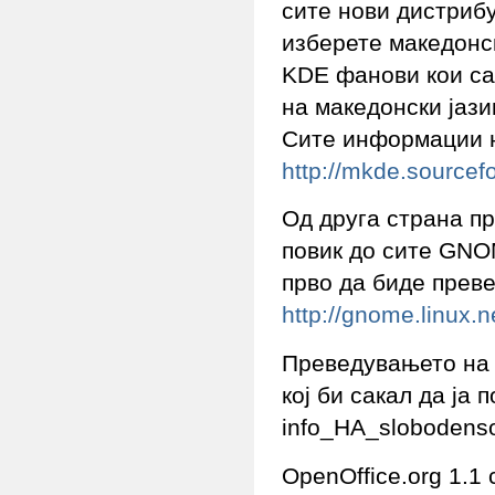
сите нови дистрибу
изберете македонс
KDE фанови кои сак
на македонски јази
Сите информации н
http://mkde.sourcefo
Од друга страна п
повик до сите GNO
прво да биде прев
http://gnome.linux.n
Преведувањето на M
кој би сакал да ја
info_НА_slobodenso
OpenOffice.org 1.1