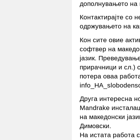
дополнувањето на 
Контактирајте со н
одржувањето на кан
Кон сите овие акти
софтвер на македо
јазик. Преведување
прирачници и сл.) 
потера оваа работ
info_НА_slobodenso
Друга интересна но
Mandrake инсталац
на македонски јаз
Димовски.
На истата работа с