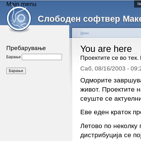
Main menu
Sk
Слободен софтвер Мак
Дома
You are here
Пребарување
Проектите се во тек.
Барање
Саб, 08/16/2003 - 09
Одморите завршува
живот. Проектите 
сеуште се актуелни
Еве еден краток пр
Летово по неколку
дистрибуција се по