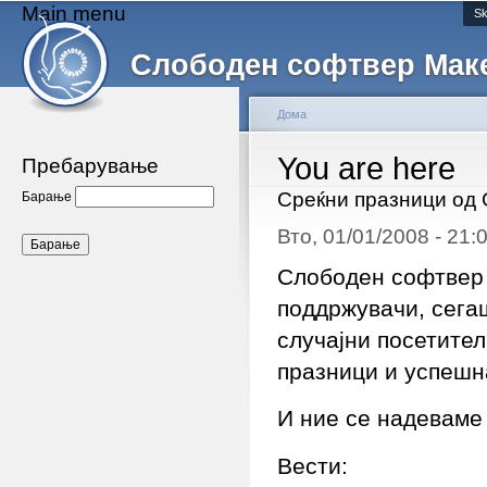
Main menu
Sk
Слободен софтвер Мак
Дома
You are here
Пребарување
Среќни празници од
Барање
Вто, 01/01/2008 - 21
Слободен софтвер 
поддржувачи, сега
случајни посетител
празници и успешн
И ние се надеваме
Вести: