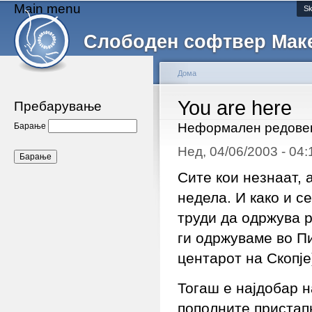
Main menu
Sk
Слободен софтвер Мак
Дома
You are here
Пребарување
Неформален редовен
Барање
Нед, 04/06/2003 - 04
Сите кои незнаат, 
недела. И како и с
труди да одржува 
ги одржуваме во П
центарот на Скопје
Тогаш е најдобар н
пополните пристапн