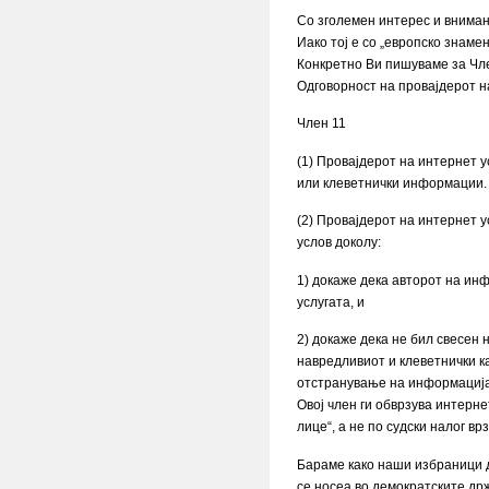
Со зголемен интерес и вниман
Иако тој е со „европско знам
Конкретно Ви пишуваме за Чле
Одговорност на провајдерот н
Член 11
(1) Провајдерот на интернет 
или клеветнички информации.
(2) Провајдерот на интернет 
услов доколу:
1) докаже дека авторот на ин
услугата, и
2) докаже дека не бил свесен 
навредливиот и клеветнички к
отстранување на информација
Овој член ги обврзува интерн
лице“, а не по судски налог в
Бараме како наши избраници да
се носеа во демократските држ