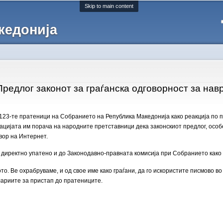
Skip to main content
кедонија
Предлог законот за граѓанска одговорност за нав
 123-те пратеници на Собранието на Република Македонија како реакција по п
зацијата им порача на народните претставници дека законскиот предлог, осо
вор на Интернет.
директно упатено и до Законодавно-правната комисија при Собранието како т
ото. Ве охрабруваме, и од свое име како граѓани, да го искористите писмово в
лариите за пристап до пратениците.