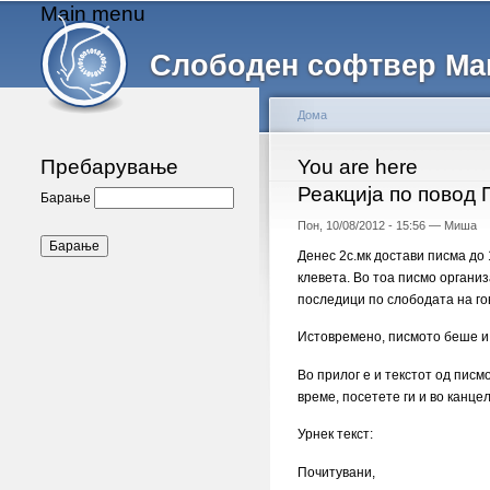
Main menu
Слободен софтвер Ма
Дома
Пребарување
You are here
Реакција по повод 
Барање
Пон, 10/08/2012 - 15:56 —
Миша
Денес 2с.мк достави писма до
клевета. Во тоа писмо органи
последици по слободата на го
Истовремено, писмото беше и 
Во прилог е и текстот од писм
време, посетете ги и во канце
Урнек текст:
Почитувани,