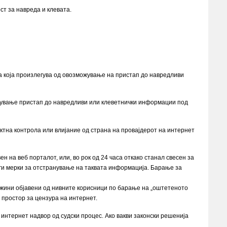
ст за навреда и клевата.
та која произлегува од овозможување на пристап до навредливи
можување пристап до навредливи или клеветнички информации под
ктна контрола или влијание од страна на провајдерот на интернет
н на веб порталот, или, во рок од 24 часа откако станал свесен за
уги мерки за отстранување на таквата информација. Барање за
држини објавени од нивните корисници по барање на „оштетеното
 простор за цензура на интернет.
 интернет надвор од судски процес. Ако вакви законски решенија