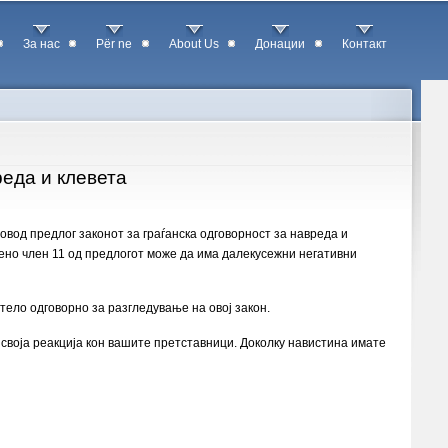
За нас
Për ne
About Us
Донации
Контакт
реда и клевета
овод предлог законот за граѓанска одговорност за навреда и
бено член 11 од предлогот може да има далекусежни негативни
ело одговорно за разгледување на овој закон.
о своја реакција кон вашите претставници. Доколку навистина имате