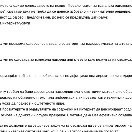
ие го следиме донесувањето на новиот Предлог-закон за граѓанска одговорно
енце“, сметаме дека не треба да се донесе избрзано и невнимателно решение.
нот 11 од овој Предлог-закон. Во него се предвидува цитираме:
а интернет-услуги
услуги превзема одговорност, заедно со авторот, за надоместување на штета
услуги не одговара за изнесена навреда или клевета како резултат на овоз
формацијата објавена на веб порталот не дејствувал под директна или индире
ниту трeбал да биде свесен дека навредлив или клеветнички материјал е објаве
арактер на објавениот текст или информација, ги превзел сите технички и др
 може да поднесе и оштетеното лице.
ет провјатерите и објавувачите на содржини на интернет да цензурираат со
рз основа на докажан и осуден прекршок. Сметаме дека Ова ефективно создава
 не дозволите да се донесе закон кој ќе овозможи да се регулира говорот на
ави, интернет сајтовите како Youtube и Facebook немаше да постојат.