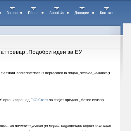
За нас
Për ne
About Us
Донации
Контакт
атпревар „Подобри идеи за ЕУ
g SessionHandlerInterface is deprecated in
drupal_session_initialize()
и“ организиран од
ЕКО Свест
за својот предлог „Метео сензор
можат во различни услови да мерат надворешни појави како што