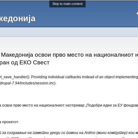
Skip to main content
кедонија
Македонија освои прво место на националниот н
ран од ЕКО Свест
et_save_handler(): Providing individual callbacks instead of an object implementin
/drupal-7.94/includes/session.inc
).
 освои прво место на националниот натпревар „Подобри идеи за ЕУ фондов
 проектот:
 за создавање на паметни уреди со помош на Аrdino (мини компјутер) кои 