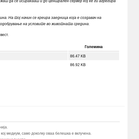
жат да се испраќаат и до централен сервер кој ќе ги агрегира
а. На тој начин се креира заедница која е создавач на
подобрување на условите во животната средина.
вест.
Големина
86.47 KB
86.92 KB
ија.
ој медиум, само доколку оваа белешка е вклучена.