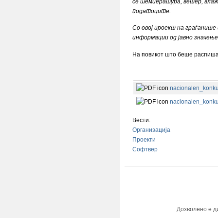
се температура, ветер, влажн
податоците.
Со овој проект на граѓаните 
информации од јавно значење
На повикот што беше распишан
nacionalen_konku
nacionalen_konku
Вести:
Организација
Проекти
Софтвер
Дозволено е д