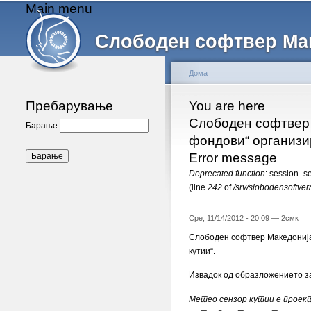
Main menu
Слободен софтвер Ма
Дома
Пребарување
You are here
Слободен софтвер 
Барање
фондови“ организи
Error message
Deprecated function
: session_s
(line
242
of
/srv/slobodensoftver
Сре, 11/14/2012 - 20:09 —
2смк
Слободен софтвер Македонија
кутии“.
Извадок од образложението за
Метео сензор кутии е проект