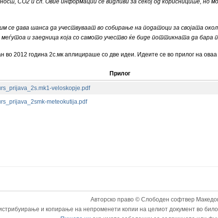
ост, CO2 и сл. Овие информации се видливи за секој од корисниците, но мо
им се дава шанса да учествуваат во собирање на податоци за својата околин
 меѓутоа и заедница која со самото учество ќе биде поттикната да бара 
 во 2012 година 2с.мк аплицираше со две идеи. Идеите се во прилог на оваа 
Прилог
rs_prijava_2s.mk1-veloskopje.pdf
rs_prijava_2smk-meteokutija.pdf
Авторско право © Слободен софтвер Македон
истрибуирање и копирање на непроменети копии на целиот документ во било к