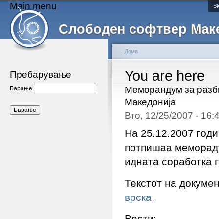
Main menu
Sk
Слободен софтвер Мак
Дома
You are here
Пребарување
Меморандум за разб
Барање
Македонија
Вто, 12/25/2007 - 16
На 25.12.2007 год
потпишаа мемораду
идната соработка 
Текстот на докумен
врска
.
Вести: