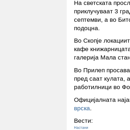
На светската просл
приклучуваат 3 гра
септемви, а во Бит
подоцна.
Во Скопје локациит
кафе книжарницата
галерија Мала стан
Во Прилеп просава
пред саат кулата, 
работилници во Фо
Официјалната наја
врска
.
Вести:
Настани