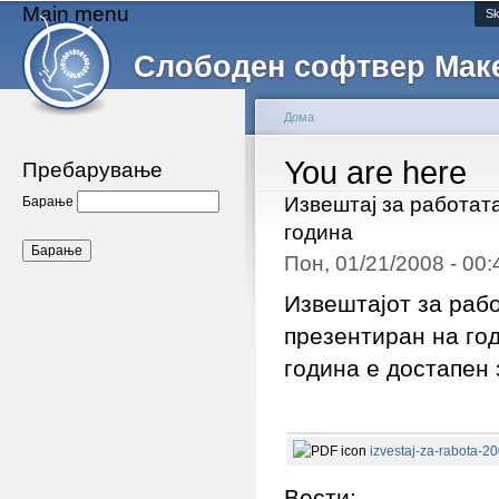
Main menu
Sk
Слободен софтвер Мак
Дома
You are here
Пребарување
Извештај за работат
Барање
година
Пон, 01/21/2008 - 00
Извештајот за раб
презентиран на го
година е достапен
izvestaj-za-rabota-20
Вести: