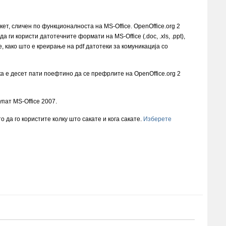
ет, сличен по функционалноста на MS-Office. OpenOffice.org 2
ги користи датотечните формати на MS-Office (.doc, .xls, .ppt),
, како што е креирање на pdf датотеки за комуникација со
ека е десет пати поефтино да се префрлите на OpenOffice.org 2
упат MS-Office 2007.
о да го користите колку што сакате и кога сакате.
Изберете