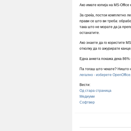
Ако имате копија на MS-Office
За среќа, постои комплетно ле
прави се што ви треба: обработ
така што не морате да ја преп
останатите.
Ако знаете да го користите MS
отколку да го ажурирате канце
Една анкета покажа дека 86% о
Па тогаш што чекате? Ништо не
легално - изберете OpenOffice
Вести:
Од стара страница
Медиуми
Софтвер