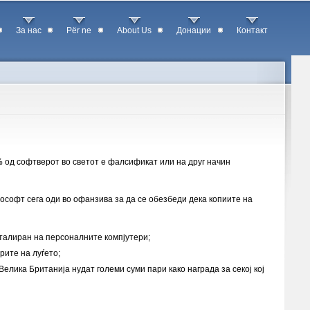
За нас
Për ne
About Us
Донации
Контакт
 од софтверот во светот е фалсификат или на друг начин
ософт сега оди во офанзива за да се обезбеди дека копиите на
сталиран на персоналните компјутери;
рите на луѓето;
 Велика Британија нудат големи суми пари како награда за секој кој