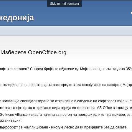
Skip to main content
кедонија
 Изберете OpenOffice.org
офтвер легален? Според бројките објавени од Мајкрософт, се смета дека 35%
 толерирање на пиратеријата како средство за освојување на пазарот, Мајкр
ка компанија специјализирана за откривање и следење на софтверот кој е ин
метнат софтвер за откривање пиратерија во копиите на MS-Office во компјуте
 Software Alliance изнаоѓа начини за прогон на прекршителите - на пример, во
 организации;
ајкрософт се комплицирани - многу е лесно да ги прекршите без да сакате.