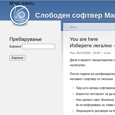
Main menu
Слободен софтвер Ма
Дома
Пребарување
You are here
Изберете легално -
Барање
Пон, 06/12/2006 - 23:09 —
2смк
Дали е вашиот канцелариски с
нелегален.
После години на неофицијално
неговиот софтвер се легални.
Туку што купија софтверс
Користат интернет за да в
Низ целиот свет, Business
ќе ги информира за такви
Лиценцните договори на М