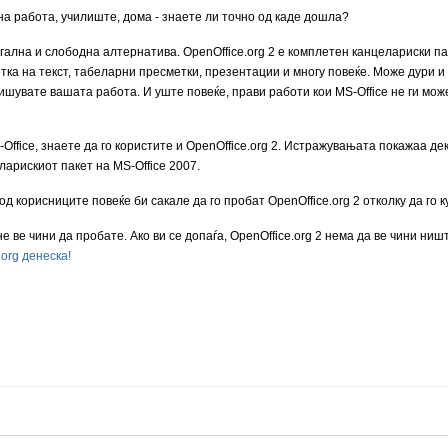
 на работа, училиште, дома - знаете ли точно од каде дошла?
гална и слободна алтернатива. OpenOffice.org 2 е комплетен канцелариски пак
ка на текст, табеларни пресметки, презентации и многу повеќе. Може дури и да 
ишувате вашата работа. И уште повеќе, прави работи кои MS-Office не ги може
-Office, знаете да го користите и OpenOffice.org 2. Истражувањата покажаа д
ларискиот пакет на MS-Office 2007.
д корисниците повеќе би сакале да го пробат OpenOffice.org 2 отколку да го к
 ве чини да пробате. Ако ви се допаѓа, OpenOffice.org 2 нема да ве чини ништ
.org денеска!