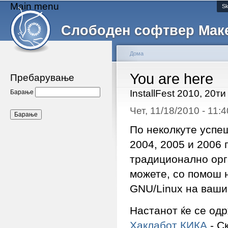
Main menu
Sk
Слободен софтвер Мак
Дома
You are here
Пребарување
InstallFest 2010, 20т
Барање
Чет, 11/18/2010 - 11
По неколкуте успе
2004, 2005 и 2006
традиционално орг
можете, со помош 
GNU/Linux на ваши
Настанот ќе се од
Хаклабот КИКА
- Ск