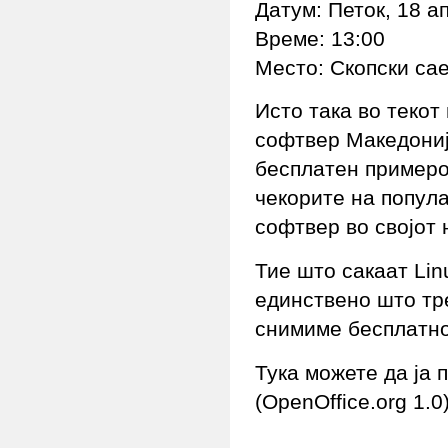
Датум: Петок, 18 а
Време: 13:00
Место: Скопски сае
Исто така во текот
софтвер Македониј
бесплатен примерок
чекорите на попул
софтвер во својот 
Тие што сакаат Lin
единствено што тре
снимиме бесплатно
Тука можете да ја 
(OpenOffice.org 1.0