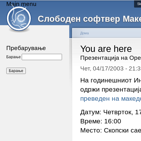
Main menu
Sk
Слободен софтвер Мак
Дома
You are here
Пребарување
Презентација на Ope
Барање
Чет, 04/17/2003 - 21
На годинешниот Ин
одржи презентација
преведен на макед
Датум: Четврток, 1
Време: 16:00
Место: Скопски сае