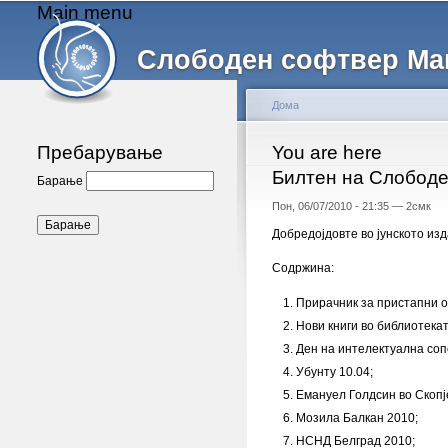
Main menu
Слободен софтвер Ма
Дома
Пребарување
You are here
Билтен на Слободе
Барање
Пон, 06/07/2010 - 21:35 —
2смк
Добредојдовте во јунското из
Содржина:
Прирачник за пристапни о
Нови книги во библиотека
Ден на интелектуална соп
Убунту 10.04;
Емануел Голдсин во Скопј
Мозила Балкан 2010;
НСНД Белград 2010;