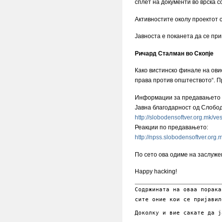
сплет на документи во врска 
Активностите околу проектот 
Јавноста е поканета да се при
Ричард Сталман во Скопје
Како вистинско финале на ови
права против општеството“. П
Информации за предавањето и
Јавна благодарност од Слобо
http://slobodensoftver.org.mk/v
Реакции по предавањето:
http://npss.slobodensoftver.org
По сето ова одиме на заслуже
Happy hacking!
Содржината на оваа порака
сите оние кои се пријавил
Доколку и вие сакате да 