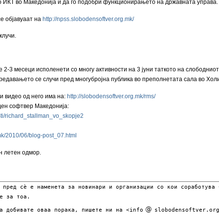
со ИКТ во Македонија и да го подобри функционирањето на државната управа.
се објавуаат на
http://npss.slobodensoftver.org.mk/
клучи.
е 2-3 месеци исполенети со многу активности на 3 јуни таткото на слободн
редавањето се случи пред многубројна публика во преполнетата сала во Холи
 видео од него има на:
http://slobodensoftver.org.mk/rms/
ден софтвер Македонија:
esti/richard_stallman_vo_skopje2
.mk/2010/06/blog-post_07.html
н летен одмор.
 пред сѐ е наменета за новинари и организации со кои соработува 
е за тоа.
ја добивате оваа порака, пишете ни на <info
slobodensoftver.org