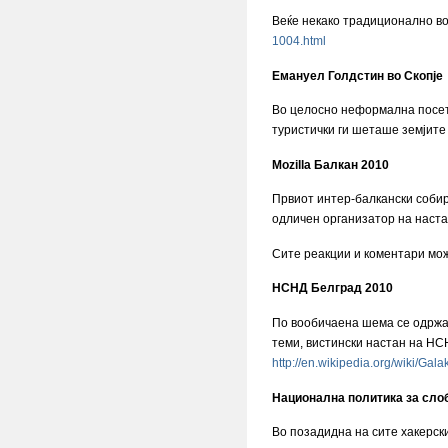
Веќе некако традиционално во
1004.html
Емануел Голдстин во Скопје
Во целосно неформална посета
туристички ги шеташе земјите 
Mozilla Балкан 2010
Првиот интер-балкански собир
одличен организатор на наста
Сите реакции и коментари мож
НСНД Белград 2010
По вообичаена шема се одржа у
теми, вистински настан на НСН
http://en.wikipedia.org/wiki/Gala
Национална политика за сло
Во позадидна на сите хакерск