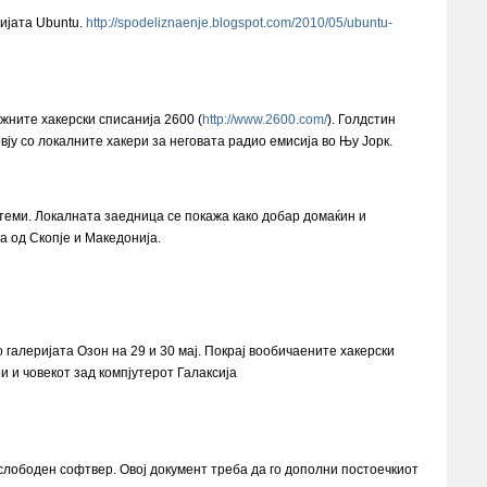
ијата Ubuntu.
http://spodeliznaenje.blogspot.com/2010/05/ubuntu-
ните хакерски списанија 2600 (
http://www.2600.com/
). Голдстин
ју со локалните хакери за неговата радио емисија во Њу Јорк.
теми. Локалната заедница се покажа како добар домаќин и
а од Скопје и Македонија.
галеријата Озон на 29 и 30 мај. Покрај вообичаените хакерски
 и човекот зад компјутерот Галаксија
слободен софтвер. Овој документ треба да го дополни постоечкиот