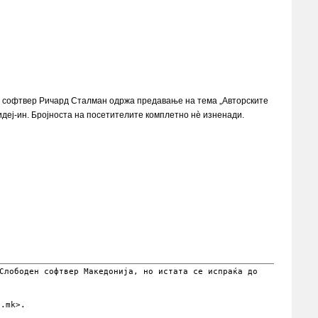
иот софтвер Ричард Сталман одржа предавање на тема „Авторските
деј-ин. Бројноста на посетителите комплетно нѐ изненади.
Слободен софтвер Македонија, но истата се испраќа до
.mk>.