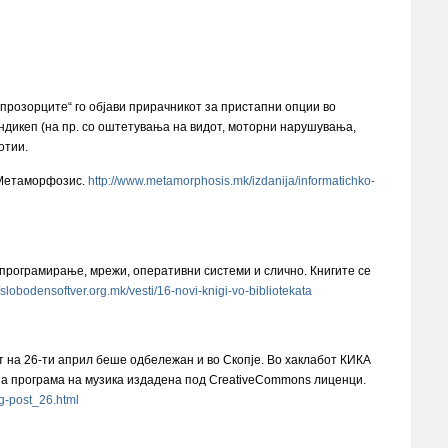
розорците“ го објави прирачникот за пристапни опции во
ндикеп (на пр. со оштетувања на видот, моторни нарушувања,
отии.
 Метаморфозис.
http://www.metamorphosis.mk/izdanija/informatichko-
 програмирање, мрежи, оперативни системи и слично. Книгите се
//slobodensoftver.org.mk/vesti/16-novi-knigi-vo-bibliotekata
т на 26-ти април беше одбележан и во Скопје. Во хаклабот КИКА
вна програма на музика издадена под CreativeCommons лиценци.
og-post_26.html