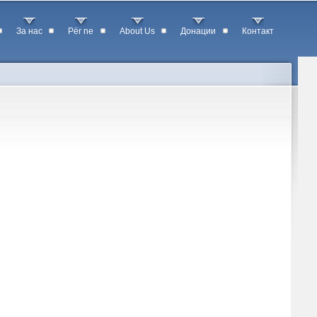
За нас
Për ne
About Us
Донации
Контакт