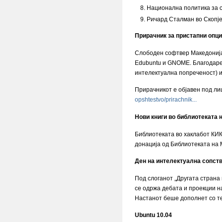
Национална политика за 
Ричард Сталман во Скопје
Прирачник за пристапни опци
Слободен софтвер Македонија 
Edubuntu и GNOME. Благодарен
интелектуална попреченост) и
Прирачникот е објавен под л
opshtestvo/prirachnik...
Нови книги во библиотеката 
Библиотеката во хаклабот КИК
донација од Библиотеката на 
Ден на интелектуална сопст
Под слоганот „Другата страна
се одржа дебата и проекции н
Настанот беше дополнет со те
Ubuntu 10.04