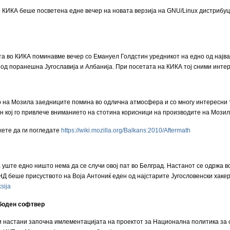
 КИКА беше посветена едне вечер на новата верзија на GNU/Linux дистрибуц
 во КИКА поминавме вечер со Емануел Голдстин уредникот на едно од најваж
од поранешна Југославија и Албанија. При посетата на КИКА тој сними интерв
 на Мозила заедниците помина во одлична атмосфера и со многу интересни 
н кој го привлече вниманието на стотина корисници на производите на Мозил
ете да ги погледате
https://wiki.mozilla.org/Balkans:2010/Aftermath
ште едно ништо нема да се случи овој пат во Белград. Настанот се одржа во 
Д беше присуството на Воја Антониќ еден од најстарите Југословенски хакери
ksija
боден софтвер
и настани започна имлементацијата на проектот за Национална политика за 