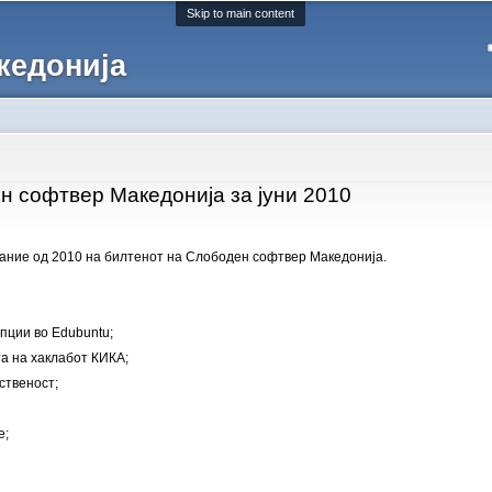
Skip to main content
кедонија
н софтвер Македонија за јуни 2010
дание од 2010 на билтенот на Слободен софтвер Македонија.
пции во Edubuntu;
та на хаклабот КИКА;
ственост;
е;