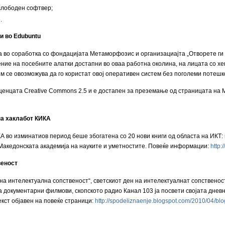
слободен софтвер;
.
и во Edubuntu
во соработка со фондацијата Метаморфозис и организациајта „Отворете ги п
ие на посебните алатки достапни во оваа работна околина, на лицата со хе
м се овозможува да го користат овој оперативен систем без поголеми потешк
иценцата Creative Commons 2.5 и е достапен за преземање од страницата на
на хаклабот КИКА
А во изминатиов период беше збогатена со 20 нови книги од областа на ИКТ:
Македонската академија на науките и уметностите. Повеќе информации:
http:
веност
 на интелектуална сопственост“, светскиот ден на интелектуалнат сопственос
а документарни филмови, скопското радио Канал 103 ја посвети својата дне
кст објавен на повеќе страници:
http://spodeliznaenje.blogspot.com/2010/04/bl