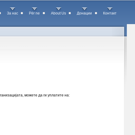
За нас
Për ne
About Us
Донации
Контакт
анизацијата, можете да ги уплатите на: