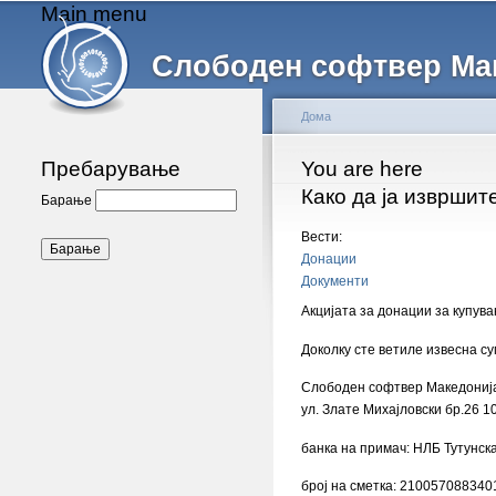
Main menu
Слободен софтвер Ма
Дома
Пребарување
You are here
Како да ја извршит
Барање
Вести:
Донации
Документи
Акцијата за донации за купув
Доколку сте ветиле извесна с
Слободен софтвер Македониј
ул. Злате Михајловски бр.26 1
банка на примач: НЛБ Тутунска
број на сметка: 210057088340