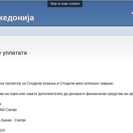
Skip to main content
кедонија
е уплатата
ање проектор за Сподели знаење и Сподели кино успешно заврши.
ума на пари или сакате дополнително да донирате финансиски средства на орг
а
000 Скопје
 Банка - Скопје
110