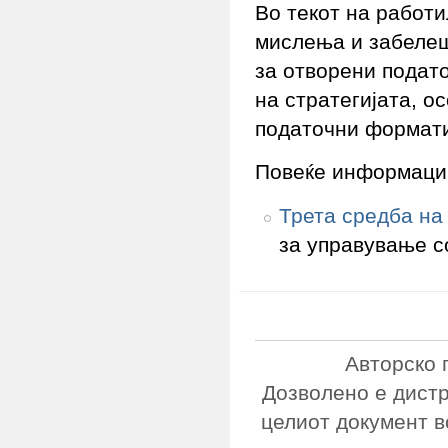
Во текот на работ
мислења и забелешк
за отворени подат
на стратегијата, о
податочни формати
Повеќе информаци
Трета средба на
за управување с
Авторско 
Дозволено е дист
целиот документ в