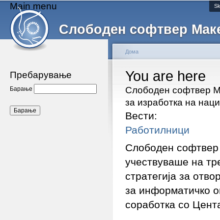
Main menu
Sk
Слободен софтвер Мак
Дома
You are here
Пребарување
Слободен софтвер М
Барање
за изработка на нац
Вести:
Работилници
Слободен софтвер 
учествуваше на тр
стратегија за отв
за информатичко о
соработка со Цент