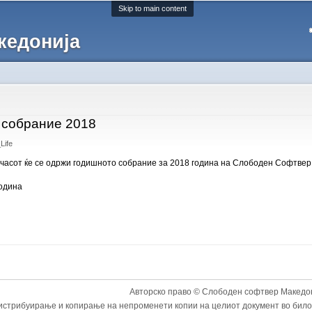
Skip to main content
кедонија
 собрание 2018
Life
0 часот ќе се одржи годишното собрание за 2018 година на Слободен Софтвер
година
Авторско право © Слободен софтвер Македон
истрибуирање и копирање на непроменети копии на целиот документ во било к