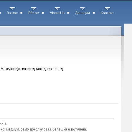
За нас
Për ne
About Us
Донации
Контакт
 Македонија, со следниот дневен ред:
ија.
ој медиум, само доколку оваа белешка е вклучена.