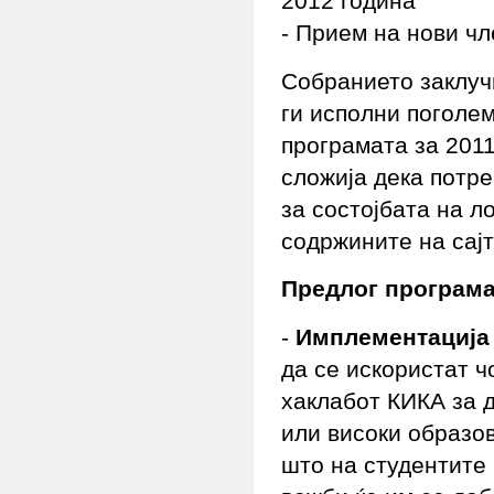
2012 година
- Прием на нови ч
Собранието заклуч
ги исполни поголе
програмата за 2011
сложија дека потре
за состојбата на 
содржините на сајт
Предлог програма
-
Имплементација 
да се искористат ч
хаклабот КИКА за д
или високи образо
што на студентите