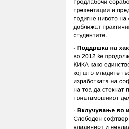
продлабочи сорабо
презентации и пре
подигне нивото на 
доближат практичн
студентите.
-
Поддршка на ха
во 2012 ќе продол
КИКА како единств
кој што младите те
изработката на соф
на тоа да стекнат 
понатамошниот дел
-
Вклучување во и
Слободен софтвер 
владиниот и невла