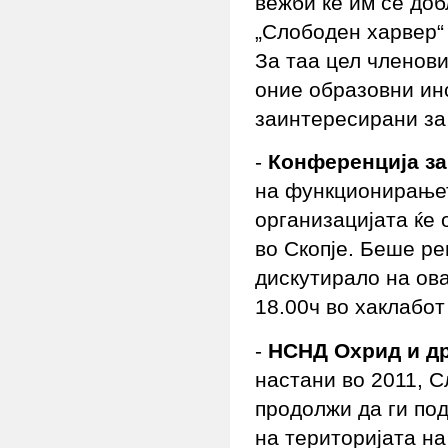
вежби ќе им се доб
„Слободен харвер“ 
За таа цел членови
оние образовни ин
заинтересирани за
-
Конференција за
на функционирањет
организацијата ќе
во Скопје. Беше ре
дискутирало на ов
18.00ч во хаклабот
-
НСНД Охрид и д
настани во 2011, 
продолжи да ги по
на територијата н