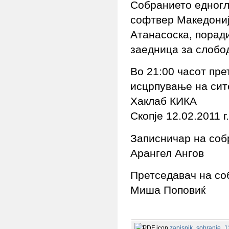
Собранието едногл
софтвер Македониј
Атанасоска, порад
заедница за слобо
Во 21:00 часот пре
исцрпување на сите
Хаклаб КИКА
Скопје 12.02.2011 г.
Записничар на соб
Арангел Ангов
Претседавач на со
Миша Поповиќ
zapisnik_sobranie_1