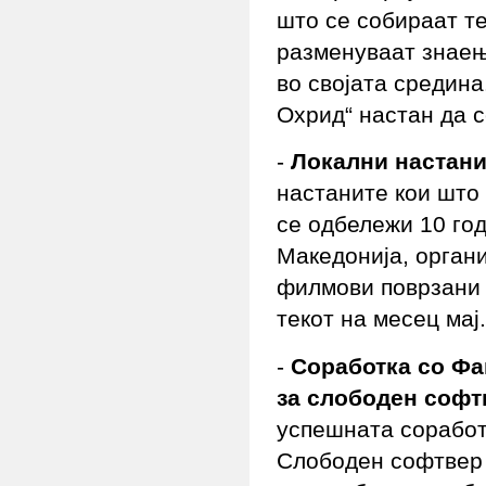
што се собираат те
разменуваат знаења
во својата средин
Охрид“ настан да с
-
Локални настани
настаните кои што 
се одбележи 10 го
Македонија, орган
филмови поврзани 
текот на месец мај.
-
Соработка со Фа
за слободен софт
успешната соработ
Слободен софтвер 