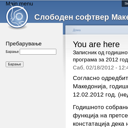
Main menu
Sk
Слободен софтвер Мак
Дома
You are here
Пребарување
Записник од годишно
Барање
програма за 2012 го
Саб, 02/18/2012 - 12
Согласно одредбит
Македонија, годиш
12.02.2012 год. (н
Годишното собрани
функција на претс
констатација дека 