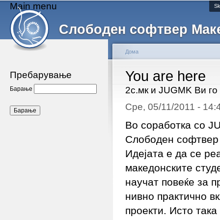
Main menu
Sk
Слободен софтвер Мак
Дома
You are here
Пребарување
2с.мк и JUGMK Ви го
Барање
Сре, 05/11/2011 - 14
Во соработка со J
Слободен софтвер 
Идејата е да се ре
македонските студ
научат повеќе за п
нивно практично в
проекти. Исто така