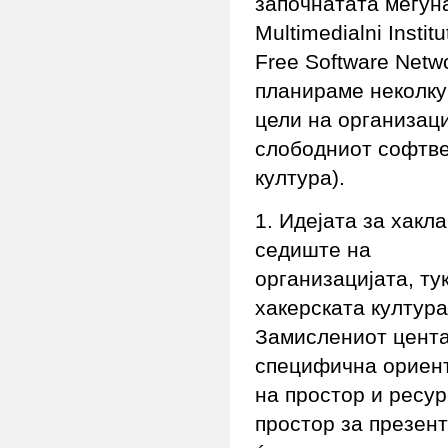
започнатата меѓун
Multimedialni Insti
Free Software Netw
планираме неколку 
цели на организаци
слободниот софтве
култура).
1. Идејата за хакл
седиште на
организацијата, ту
хакерската култур
Замислениот центар
специфична ориент
на простор и ресур
простор за презент