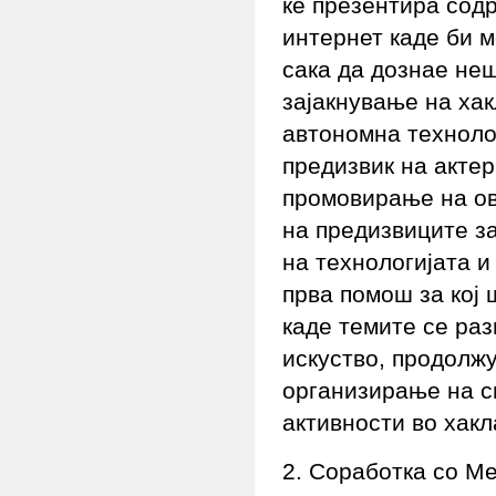
ќе презентира сод
интернет каде би м
сака да дознае не
зајакнување на хак
автономна техноло
предизвик на актер
промовирање на ов
на предизвиците за
на технологијата 
прва помош за кој
каде темите се ра
искуство, продолж
организирање на с
активности во хак
2. Соработка со М