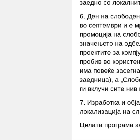
заедно со локалнит
6. Ден на слободе
во септември и е 
промоција на слоб
значењето на одбе
проектите за компј
пробив во користе
има повеќе засегн
заедница), а „Слоб
ги вклучи сите нив 
7. Изработка и обј
локализација на с
Целата програма за