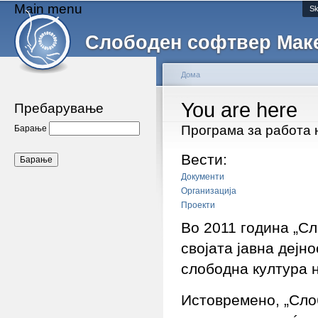
Main menu
Sk
Слободен софтвер Мак
Дома
You are here
Пребарување
Програма за работа н
Барање
Вести:
Документи
Организација
Проекти
Во 2011 година „С
својата јавна дејн
слободна култура 
Истовремено, „Сло