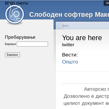
Main menu
Sk
Слободен софтвер Мак
Дома
You are here
Пребарување
twitter
Барање
Вести:
Општо
Авторско 
Дозволено е дист
целиот документ в