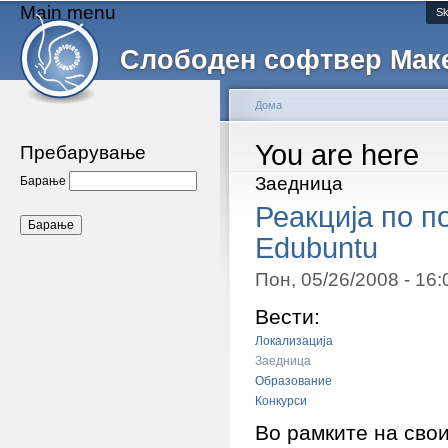
Main menu
Sk
Слободен софтвер Мак
Дома
You are here
Пребарување
Заедница
Барање
Реакција по п
Edubuntu
Пон, 05/26/2008 - 16
Вести:
Локализација
Заедница
Образование
Конкурси
Во рамките на сво