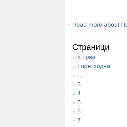
Read more
about П
Страници
« прва
‹ претходна
…
3
4
5
6
7