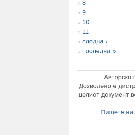
8
9
10
11
следна ›
последна »
Авторско 
Дозволено е дист
целиот документ в
Пишете ни