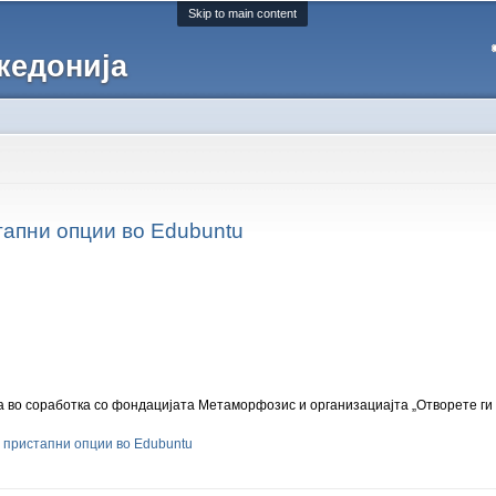
Skip to main content
кедонија
тапни опции во Edubuntu
 во соработка со фондацијата Метаморфозис и организациајта „Отворете ги
 пристапни опции во Edubuntu