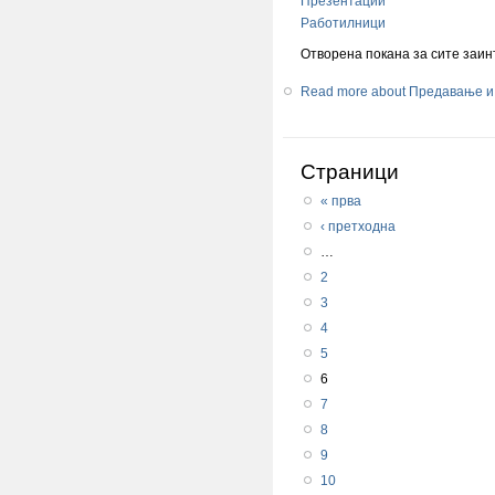
Презентации
Работилници
Отворена покана за сите заин
Read more
about Предавање и 
Страници
« прва
‹ претходна
…
2
3
4
5
6
7
8
9
10