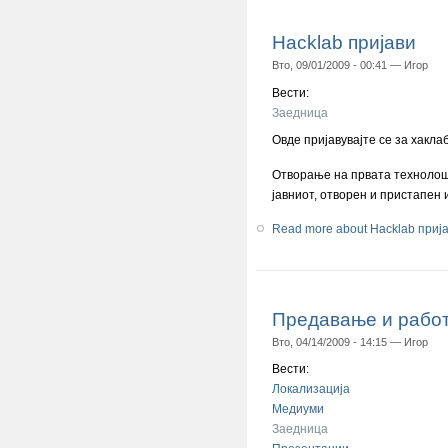
Hacklab пријави
Вто, 09/01/2009 - 00:41 —
Игор
Вести:
Заедница
Овде пријавувајте се за хакла
Отворање на првата технолошк
јавниот, отворен и пристапен
Read more
about Hacklab приј
Предавање и работи
Вто, 04/14/2009 - 14:15 —
Игор
Вести:
Локализација
Медиуми
Заедница