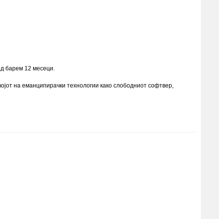
од барем 12 месеци.
војот на еманципирачки технологии како слободниот софтвер,