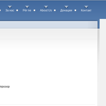
За нас
Për ne
About Us
Донации
Контакт
 прозор