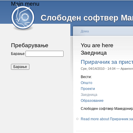
Main menu
Слободен софтвер Ма
Дома
Пребарување
You are here
Заедница
Барање
Прирачник за прис
Сре, 04/14/2010 - 14:04 —
Арангел
Вести:
Општо
Проекти
Заедница
Образование
Слободен софтвер Македонија
Read more
about Прирачник за