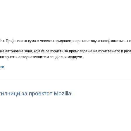
бот. Пријавената сума е месечен придонес, и претпоставува некој комитмент 
а автономна зона, која ќе се користи за промовирање на користењето и раз
 интернет и алтернативните и социјални медиуми.
ави
лници за проектот Mozilla