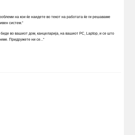
роблеми на кои ќе наидете во текот на работата ќе ги решаваме
ивен систем.“
 биде во вашиот дом, канцеларија, на вашиот PC, Laptop, и се што
име. Придружете ни се...“