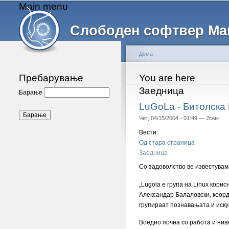
Main menu
Слободен софтвер Ма
Дома
Пребарување
You are here
Заедница
Барање
LuGoLa - Битолска 
Чет, 04/15/2004 - 01:49 —
2смк
Вести:
Од стара страница
Заедница
Со задоволство ве известувам 
„Lugola e група на Linux кори
Александар Балаловски, коорд
групираат познавањата и искус
Воедно почна со работа и нив