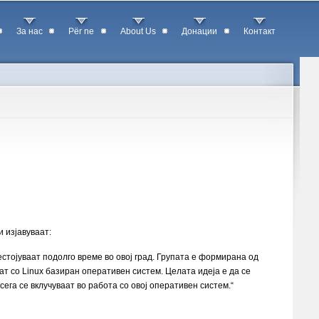
За нас
Për ne
About Us
Донации
Контакт
 изјавуваат:
рестојуваат подолго време во овој град. Групата е формирана од
т со Linux базиран оперативен систем. Целата идеја е да се
ега се вклучуваат во работа со овој оперативен систем.“