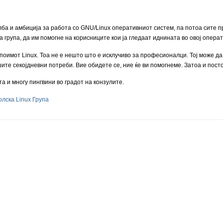
лба и амбиција за работа со GNU/Linux оперативниот систем, па потоа сите п
а група, да им помогне на корисниците кои ја гледаат иднината во овој операт
поимот Linux. Тоа не е нешто што е исклучиво за професионалци. Тој може да
ите секојдневни потреби. Вие обидете се, ние ќе ви помогнеме. Затоа и посто
 и многу пингвини во градот на конзулите.
олска Linux Група