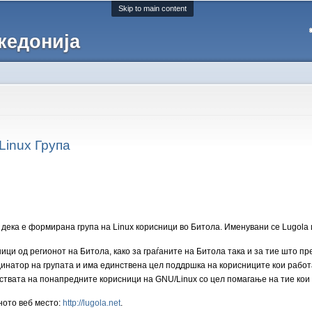
Skip to main content
кедонија
Linux Група
дека e формирана група на Linux корисници во Битола. Именувани се Lugola и
сници од регионот на Битола, како за граѓаните на Битола така и за тие што п
инатор на групата и има единствена цел поддршка на корисниците кои работа
твата на понапредните корисници на GNU/Linux со цел помагање на тие кои с
ното веб место:
http://lugola.net
.