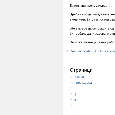
Битолчани препорачуваат:
„Треба само да поседувате же
заеднички. Затоа и постои ова
„Не е време да се плашите од 
би требало да ги задоволи ваш
Им пожелуваме успешна работа
Read more
about LuGoLa - Бит
Страници
« прва
‹ претходна
…
3
4
5
6