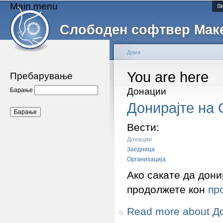
Main menu
Sk
Слободен софтвер Мак
Дома
You are here
Пребарување
Донации
Барање
Донирајте на
Вести:
Донации
Заедница
Организација
Ако сакате да дони
продолжете кон
пр
Read more
about Д