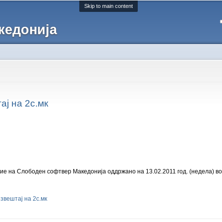
Skip to main content
кедонија
ј на 2с.мк
е на Слободен софтвер Македонија оддржано на 13.02.2011 год. (недела) во
звештај на 2с.мк