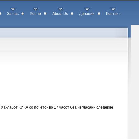
За нас
Për ne
About Us
Донации
Контакт
 Хаклабот КИКА со почеток во 17 часот беа изгласани следниве