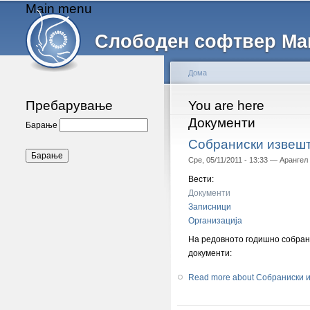
Main menu
Слободен софтвер Ма
Дома
Пребарување
You are here
Документи
Барање
Собраниски извешта
Сре, 05/11/2011 - 13:33 —
Арангел
Вести:
Документи
Записници
Организација
На редовното годишно собрани
документи:
Read more
about Собраниски и