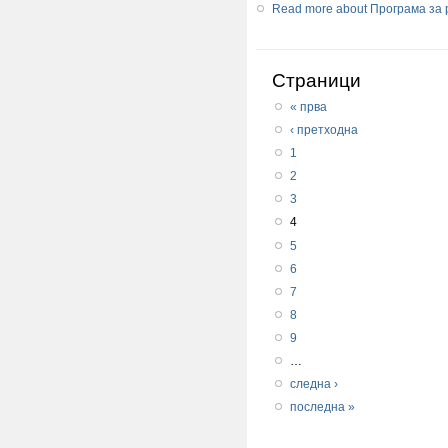
Read more
about Програма за р
Страници
« прва
‹ претходна
1
2
3
4
5
6
7
8
9
…
следна ›
последна »